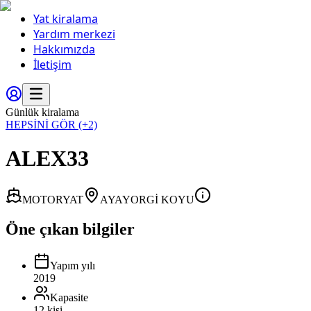
Yat kiralama
Yardım merkezi
Hakkımızda
İletişim
Günlük kiralama
HEPSİNİ GÖR
(+2)
ALEX33
MOTORYAT
AYAYORGİ KOYU
Öne çıkan bilgiler
Yapım yılı
2019
Kapasite
12 kişi