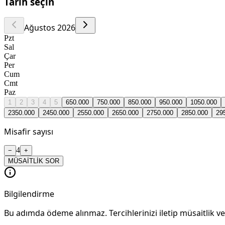
Tarih seçin
Ağustos 2026
Pzt
Sal
Çar
Per
Cum
Cmt
Paz
1
2
3
4
5
6
50.000
7
50.000
8
50.000
9
50.000
10
50.000
23
50.000
24
50.000
25
50.000
26
50.000
27
50.000
28
50.000
29
Misafir sayısı
4
−
+
MÜSAİTLİK SOR
Bilgilendirme
Bu adımda ödeme alınmaz. Tercihlerinizi iletip müsaitlik ve 