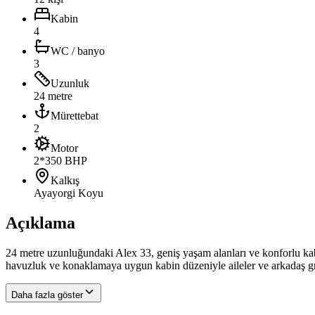
Kabin
4
WC / banyo
3
Uzunluk
24 metre
Mürettebat
2
Motor
2*350 BHP
Kalkış
Ayayorgi Koyu
Açıklama
24 metre uzunluğundaki Alex 33, geniş yaşam alanları ve konforlu kab
havuzluk ve konaklamaya uygun kabin düzeniyle aileler ve arkadaş gru
Daha fazla göster