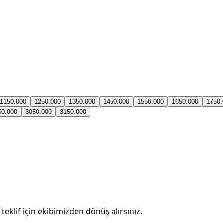
11
50.000
12
50.000
13
50.000
14
50.000
15
50.000
16
50.000
17
50.
50.000
30
50.000
31
50.000
teklif için ekibimizden dönüş alırsınız.