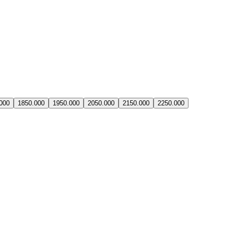
000
18
50.000
19
50.000
20
50.000
21
50.000
22
50.000