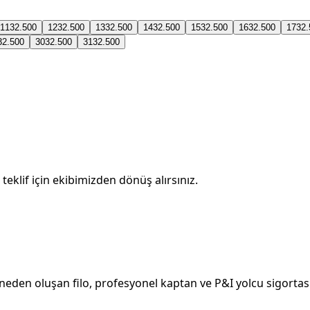
11
32.500
12
32.500
13
32.500
14
32.500
15
32.500
16
32.500
17
32.
32.500
30
32.500
31
32.500
teklif için ekibimizden dönüş alırsınız.
eden oluşan filo, profesyonel kaptan ve P&I yolcu sigortası