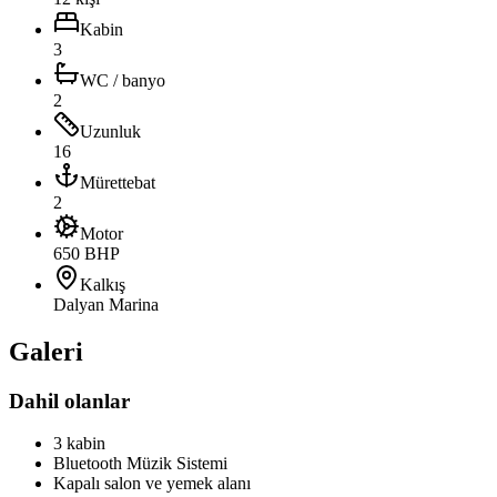
Kabin
3
WC / banyo
2
Uzunluk
16
Mürettebat
2
Motor
650 BHP
Kalkış
Dalyan Marina
Galeri
Dahil olanlar
3 kabin
Bluetooth Müzik Sistemi
Kapalı salon ve yemek alanı