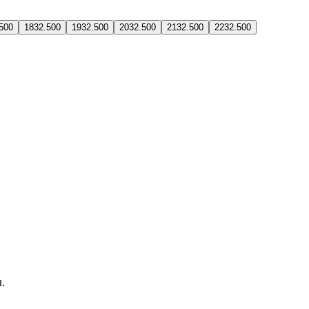
500
18
32.500
19
32.500
20
32.500
21
32.500
22
32.500
.