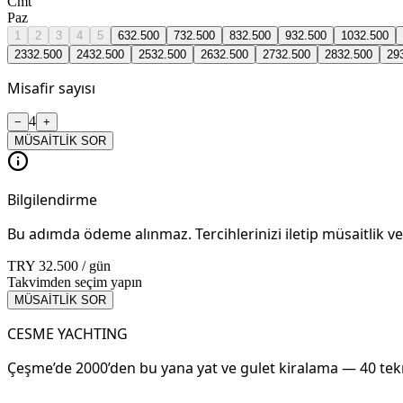
Cmt
Paz
1
2
3
4
5
6
32.500
7
32.500
8
32.500
9
32.500
10
32.500
23
32.500
24
32.500
25
32.500
26
32.500
27
32.500
28
32.500
29
Misafir sayısı
4
−
+
MÜSAİTLİK SOR
Bilgilendirme
Bu adımda ödeme alınmaz. Tercihlerinizi iletip müsaitlik ve 
TRY 32.500 / gün
Takvimden seçim yapın
MÜSAİTLİK SOR
CESME YACHTING
Çeşme’de 2000’den bu yana yat ve gulet kiralama — 40 tekn