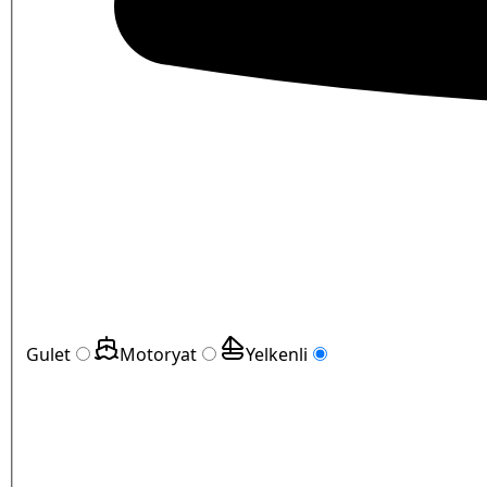
Gulet
Motoryat
Yelkenli