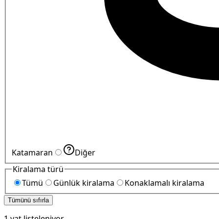
Katamaran
Diğer
Kiralama türü
Tümü
Günlük kiralama
Konaklamalı kiralama
Tümünü sıfırla
1
yat listeleniyor